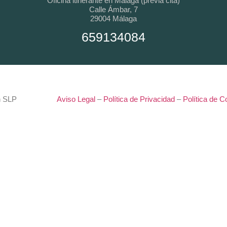
Oficina itinerante en Málaga (previa cita)
Calle Ámbar, 7
29004
Málaga
659134084
n SLP
Aviso Legal
–
Política de Privacidad
–
Política de C