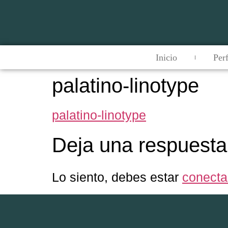
Inicio
Perf
palatino-linotype
palatino-linotype
Deja una respuesta
Lo siento, debes estar
conect