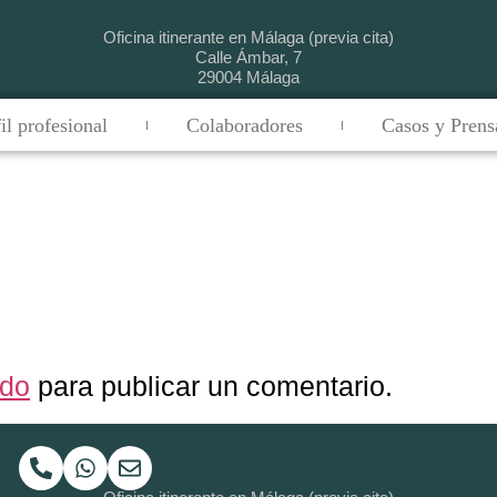
Oficina itinerante en Málaga (previa cita)
Calle Ámbar, 7
29004
Málaga
il profesional
Colaboradores
Casos y Prens
ado
para publicar un comentario.