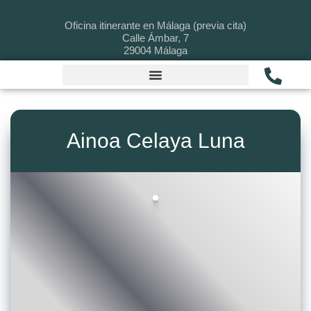
Oficina itinerante en Málaga (previa cita)
Calle Ámbar, 7
29004
Málaga
Ainoa Celaya Luna