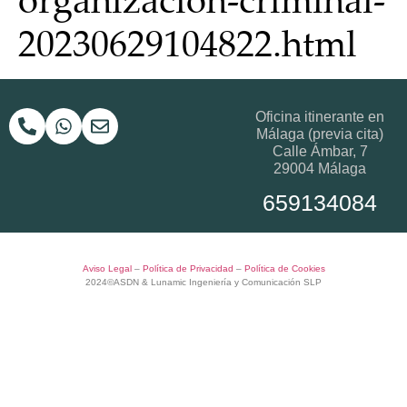
20230629104822.html
Oficina itinerante en
Málaga (previa cita)
Calle Ámbar, 7
29004
Málaga
659134084
Aviso Legal
–
Política de Privacidad
–
Política de Cookies
2024©
ASDN
&
Lunamic Ingeniería y Comunicación SLP