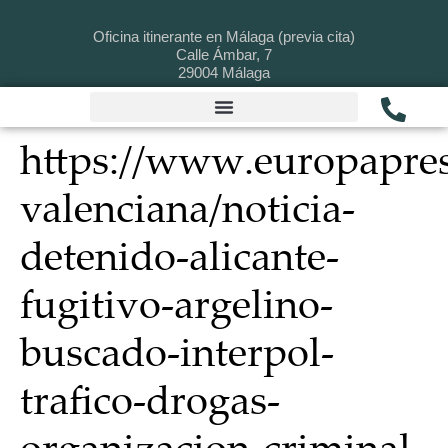
Oficina itinerante en Málaga (previa cita)
Calle Ámbar, 7
29004
Málaga
https://www.europapres
valenciana/noticia-
detenido-alicante-
fugitivo-argelino-
buscado-interpol-
trafico-drogas-
organizacion-criminal-